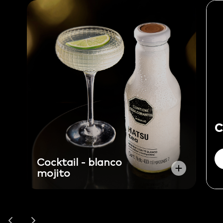
C
cocktail - blanco
mojito