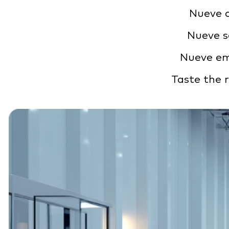
Nueve c
Nueve s
Nueve em
Taste the