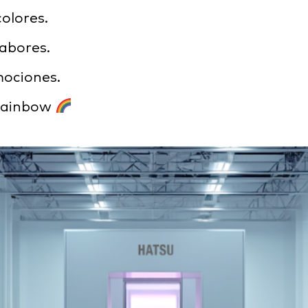
olores.
abores.
ociones.
 rainbow