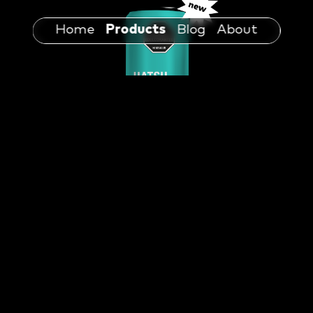
Home
Products
Blog
About
Hatsu Tea
Té azul 310 ml