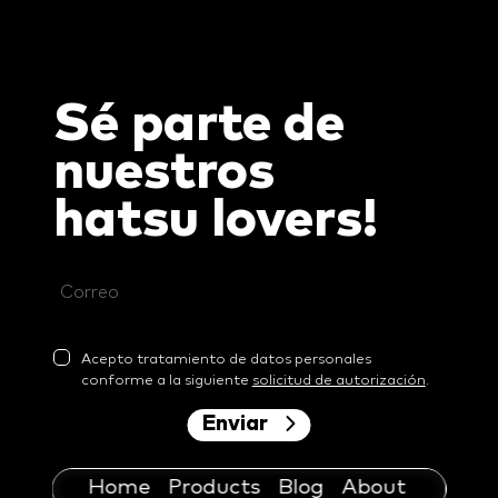
Sé parte de
nuestros
hatsu
lovers!
Acepto tratamiento de datos personales
conforme a la siguiente
solicitud de autorización
.
Enviar
Home
Products
Blog
About