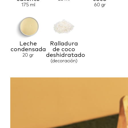
175 ml
60 gr
Leche
Ralladura
condensada
de coco
deshidratado
20 gr
(decoración)