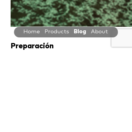
Home
Products
Blog
About
Preparación
Agrega el
HATSU Coffee Origen
en la Prensa Francesa y adiciona
poco a poco el agua caliente
permeando por completo la
cama de café.
Deja en infusión durante 4
minutos, ubica el émbolo y una
vez cumplido el tiempo, baja el
émbolo y prensa.
A parte, adiciona en el agitador