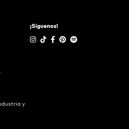
¡Síguenos!
s
ndustria y