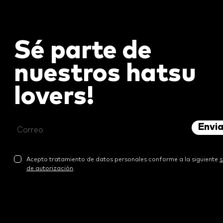
Sé parte de
nuestros
hatsu
lovers!
Envi
Acepto tratamiento de datos personales conforme a la siguiente
s
de autorización
.