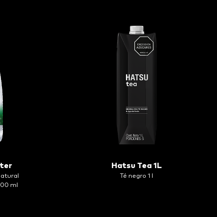
ter
Hatsu Tea 1L
atural
Té negro 1 l
600 ml